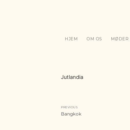
Spring
til
indhold
HJEM
OM OS
MØDER 
Jutlandia
Indlægsnavigation
PREVIOUS
Previous
Bangkok
post: