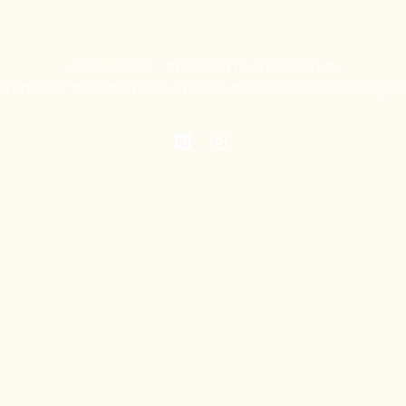
ASIA HOUSE • INDIAKAJ 16 • 2100 CPH Ø
 email for the initial phase of event inquiries is
eventspace@asi
LinkedIn
Instagram