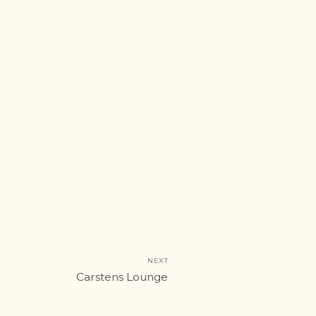
 efter:
NEXT
Next
Carstens Lounge
post: